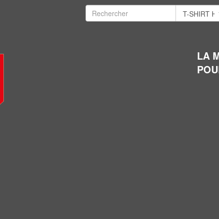
LA 
POU