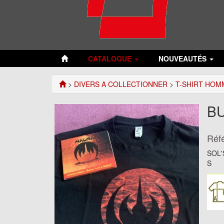
CATALOGUE
NOUVEAUTÉS
>
DIVERS A COLLECTIONNER
>
T-SHIRT HOM
BU
Réf
SOL'S
S