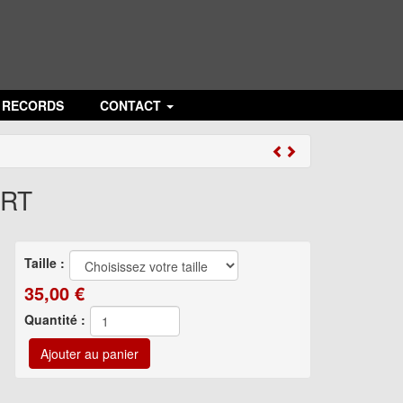
N RECORDS
CONTACT
IRT
Taille :
35,00
€
Quantité :