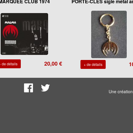
MARQUEE CLUB 1974
PORTE-CLES sigle métal a
20,00 €
1
+ de détails
+ de détails
Une créatio