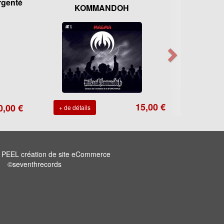
rgenté
KOMMANDOH
15,00 €
0,00 €
+ de détails
n
PEEL création de site eCommerce
©seventhrecords