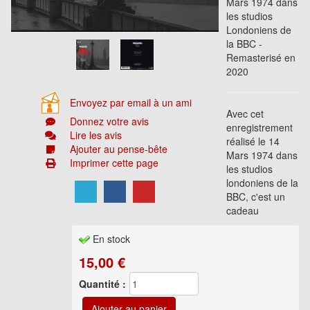
Mars 1974 dans
les studios
Londoniens de
la BBC -
Remasterisé en
2020
Envoyez par email à un ami
Avec cet
Donnez votre avis
enregistrement
Lire les avis
réalisé le 14
Ajouter au pense-bête
Mars 1974 dans
Imprimer cette page
les studios
londoniens de la
BBC, c'est un
cadeau
En stock
15,00
€
Quantité :