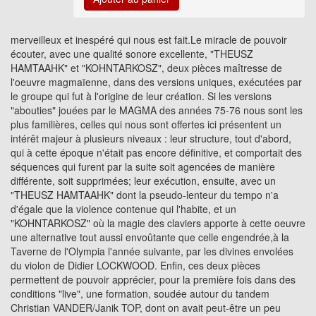
merveilleux et inespéré qui nous est fait.Le miracle de pouvoir
écouter, avec une qualité sonore excellente, "THEUSZ
HAMTAAHK" et "KOHNTARKOSZ", deux pièces maîtresse de
l'oeuvre magmaïenne, dans des versions uniques, exécutées par
le groupe qui fut à l'origine de leur création. Si les versions
"abouties" jouées par le MAGMA des années 75-76 nous sont les
plus familières, celles qui nous sont offertes ici présentent un
intérêt majeur à plusieurs niveaux : leur structure, tout d'abord,
qui à cette époque n'était pas encore définitive, et comportait des
séquences qui furent par la suite soit agencées de manière
différente, soit supprimées; leur exécution, ensuite, avec un
"THEUSZ HAMTAAHK" dont la pseudo-lenteur du tempo n'a
d'égale que la violence contenue qui l'habite, et un
"KOHNTARKOSZ" où la magie des claviers apporte à cette oeuvre
une alternative tout aussi envoûtante que celle engendrée,à la
Taverne de l'Olympia l'année suivante, par les divines envolées
du violon de Didier LOCKWOOD. Enfin, ces deux pièces
permettent de pouvoir apprécier, pour la première fois dans des
conditions "live", une formation, soudée autour du tandem
Christian VANDER/Janik TOP, dont on avait peut-être un peu