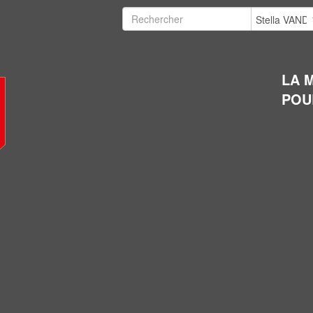
LA 
POU