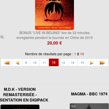
BONUS "LIVE IN BEIJING" live de 32 minutes
3XL
enregistrée pendant la tournée en Chine de 2015
20,00 €
Nombre de résultats par page :
1
2
10
12
9
10
11
13
14
15
M.D.K - VERSION
MAGMA - BBC 1974
REMASTERISÉE -
SENTATION EN DIGIPACK