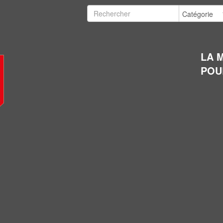
LA 
POU