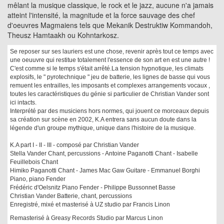
mêlant la musique classique, le rock et le jazz, aucune n'a jamais
atteint l'intensité, la magnitude et la force sauvage des chef
d'oeuvres Magmaiens tels que Mekanik Destruktiw Kommandoh,
Theusz Hamtaakh ou Kohntarkosz.
Se reposer sur ses lauriers est une chose, revenir après tout ce temps avec
une oeuuvre qui restitue totalement l'essence de son art en est une autre !
C'est comme si le temps s'était arrêté.La tension hypnotique, les climats
explosifs, le " pyrotechnique " jeu de batterie, les lignes de basse qui vous
remuent les entrailles, les imposants et complexes arrangements vocaux ,
toutes les caractéristiques du génie si particulier de Christian Vander sont
ici intacts.
Interprété par des musiciens hors normes, qui jouent ce morceaux depuis
sa création sur scène en 2002, K.A entrera sans aucun doute dans la
légende d'un groupe mythique, unique dans l'histoire de la musique.
K.A part I - II - III - composé par Christian Vander
Stella Vander Chant, percussions - Antoine Paganotti Chant - Isabelle
Feuillebois Chant
Himiko Paganotti Chant - James Mac Gaw Guitare - Emmanuel Borghi
Piano, piano Fender
Frédéric d'Oelsnitz Piano Fender - Philippe Bussonnet Basse
Christian Vander Batterie, chant, percussions
Enregistré, mixé et masterisé à UZ studio par Francis Linon
Remasterisé à Greasy Records Studio par Marcus Linon