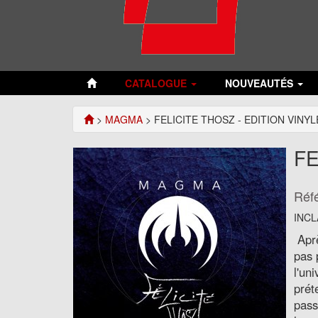
CATALOGUE
NOUVEAUTÉS
>
MAGMA
> FELICITE THOSZ - EDITION VINYL
FE
Réf
INCL
Aprè
pas 
l'un
prét
pass