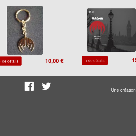
1
10,00 €
+ de détails
+ de détails
Une créatio