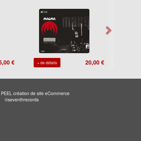
5,00 €
20,00 €
+ de détails
n
PEEL création de site eCommerce
©seventhrecords