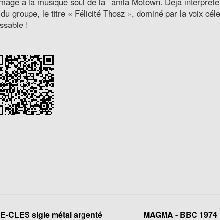
age à la musique soul de la Tamla Motown. Déjà interprété 
 du groupe, le titre « Félicité Thosz », dominé par la voix 
assable !
-CLES sigle métal argenté
MAGMA - BBC 1974