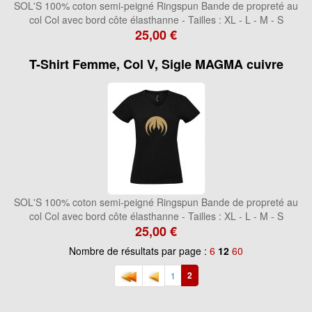
SOL'S 100% coton semi-peigné Ringspun Bande de propreté au
col Col avec bord côte élasthanne - Tailles : XL - L - M - S
25,00 €
T-Shirt Femme, Col V, Sigle MAGMA cuivre
SOL'S 100% coton semi-peigné Ringspun Bande de propreté au
col Col avec bord côte élasthanne - Tailles : XL - L - M - S
25,00 €
Nombre de résultats par page :
6
12
60
2
1